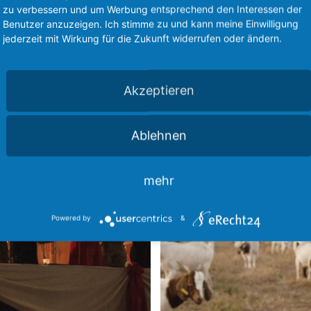
Otto und Karin Brass-Stiftun
g des Service zu, um
zu verbessern und um Werbung entsprechend den Interessen der
Benutzer anzuzeigen. Ich stimme zu und kann meine Einwilligung
sehen.
Der Film begibt sich auf ein
jederzeit mit Wirkung für die Zukunft widerrufen oder ändern.
einen Blick auf den heutige
Akzeptieren
hinterfragt Selbst- und Fremd
Akzeptieren
Management Platform
Ablehnen
mehr
Powered by
&