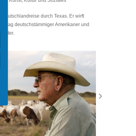
g für Kunst, Kultur und Soziales
e Deutschlandreise durch Texas. Er wirft
n Alltag deutschstämmiger Amerikaner und
bilder.