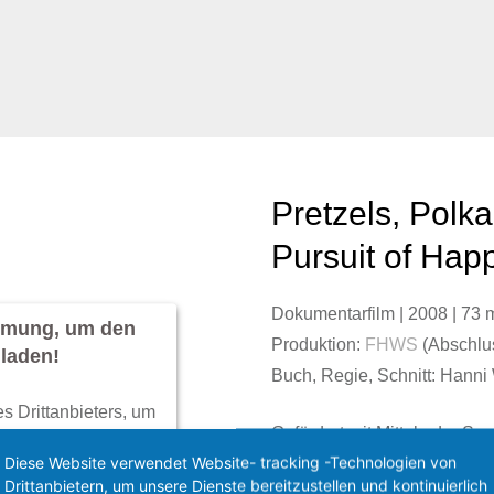
Pretzels, Polka
Pursuit of Hap
Dokumentarfilm
| 2008 | 73 
immung, um den
Produktion:
FHWS
(Abschlus
laden!
Buch, Regie, Schnitt: Hanni
s Drittanbieters, um
Gefördert mit Mitteln der So
Service kann Daten zu
Diese Website verwendet Website- tracking -Technologien von
Deutsch-Amerikanische Gese
esen Sie die Details
Drittanbietern, um unsere Dienste bereitzustellen und kontinuierlich