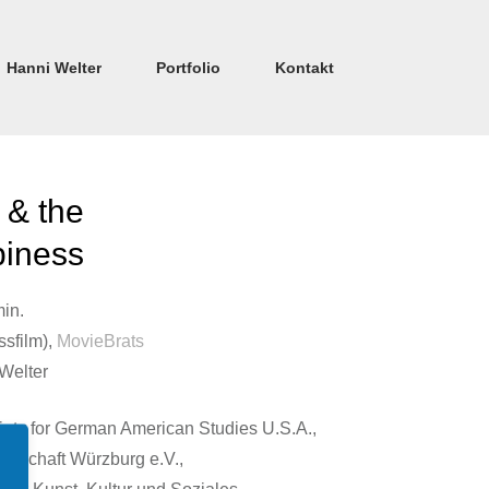
Hanni Welter
Portfolio
Kontakt
 & the
piness
min.
sfilm),
MovieBrats
 Welter
ciety for German American Studies U.S.A.,
llschaft Würzburg e.V.,